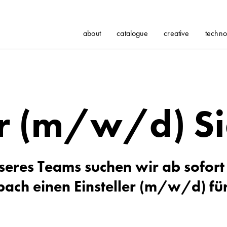
about
catalogue
creative
techno
ler (m/w/d) S
seres Teams suchen wir ab sofor
bach einen Einsteller (m/w/d) fü