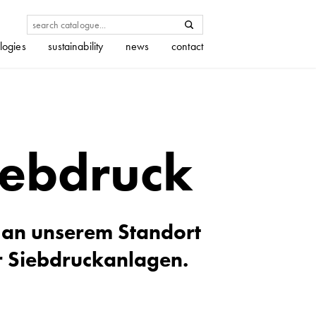
logies
sustainability
news
contact
iebdruck
t an unserem Standort
r Siebdruckanlagen.