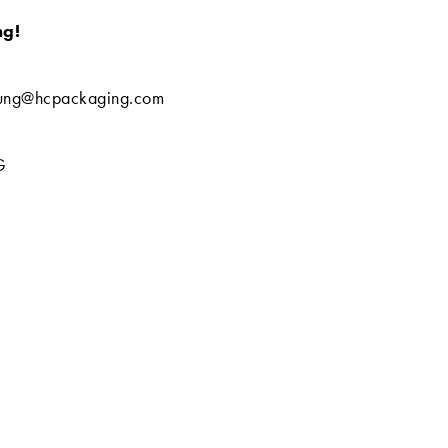
ng!
bung@hcpackaging.com
G